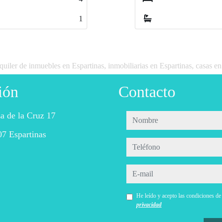
2
2
quiler de inmuebles en Espartinas, inmobiliarias en Espartinas, casas en
ión
Contacto
a de la Cruz 17
nombre
7 Espartinas
teléfono
e-mail
He leído y acepto las condiciones d
privacidad