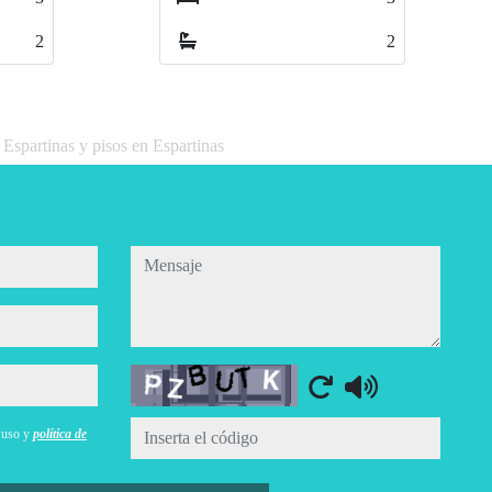
2
2
2
 Espartinas y pisos en Espartinas
mensaje
Captcha
e uso y
política de