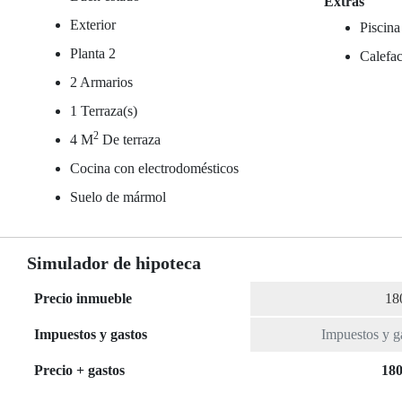
Extras
Exterior
Piscina
Planta 2
Calefac
2 Armarios
1 Terraza(s)
2
4 M
De terraza
Cocina con electrodomésticos
Suelo de mármol
Simulador de hipoteca
Precio inmueble
Impuestos y gastos
Precio + gastos
180