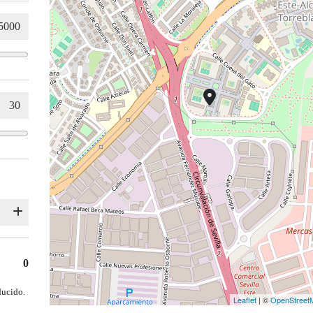
0
ducido.
Leaflet
| ©
OpenStreet