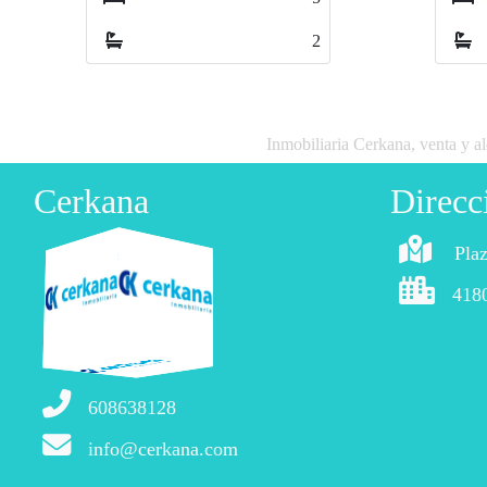
2
1
1
Inmobiliaria Cerkana, venta y al
Cerkana
Direcc
Plaz
4180
608638128
info@cerkana.com