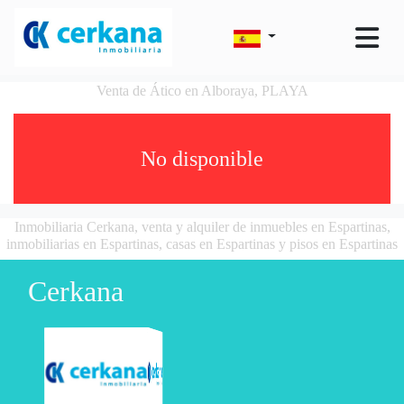
Venta de Ático en Alboraya, PLAYA
No disponible
Inmobiliaria Cerkana, venta y alquiler de inmuebles en Espartinas,
inmobiliarias en Espartinas, casas en Espartinas y pisos en Espartinas
Cerkana